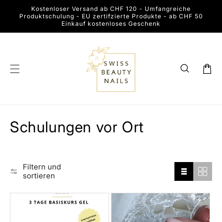
Direkt
Kostenloser Versand ab CHF 120 - Umfangreiche
zum
Produktschulung - EU zertifzierte Produkte - ab CHF 50
Inhalt
Einkauf kostenloses Geschenk
Warenkor
K
Schulungen vor Ort
a
t
Filtern und
sortieren
e
g