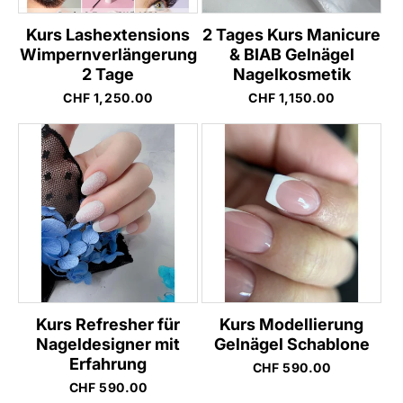
Kurs Lashextensions
2 Tages Kurs Manicure
Wimpernverlängerung
& BIAB Gelnägel
2 Tage
Nagelkosmetik
Normaler
CHF 1,250.00
Normaler
CHF 1,150.00
Preis
Preis
Kurs Refresher für
Kurs Modellierung
Nageldesigner mit
Gelnägel Schablone
Erfahrung
Normaler
CHF 590.00
Preis
Normaler
CHF 590.00