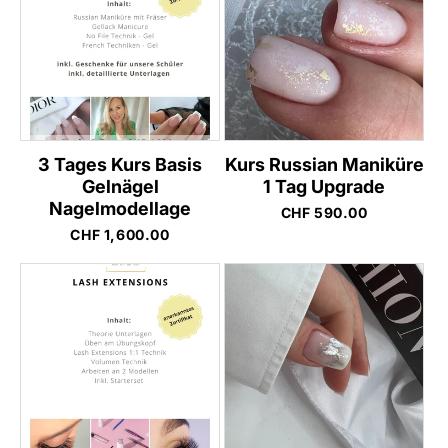
o
r
i
e
:
3 Tages Kurs Basis
Kurs Russian Maniküre
Gelnägel
1 Tag Upgrade
Nagelmodellage
Normaler
CHF 590.00
Preis
Normaler
CHF 1,600.00
Preis