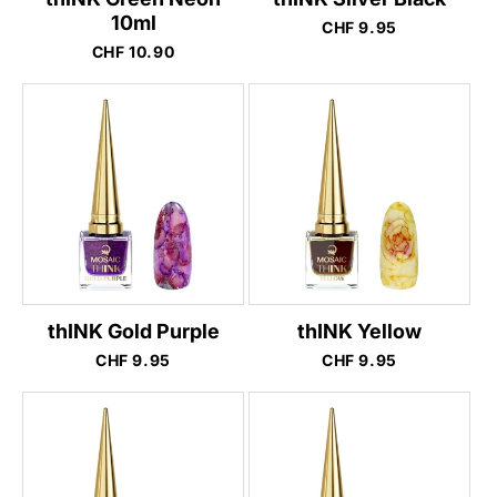
10ml
Normaler
CHF 9.95
Preis
Normaler
CHF 10.90
Preis
thINK Gold Purple
thINK Yellow
Normaler
CHF 9.95
Normaler
CHF 9.95
Preis
Preis