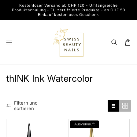
Direkt
Kostenloser Versand ab CHF 120 - Umfangreiche
zum
Produktschulung - EU zertifzierte Produkte - ab CHF 50
Inhalt
Einkauf kostenloses Geschenk
Warenkor
K
thINK Ink Watercolor
a
t
Filtern und
sortieren
e
g
Ausverkauft