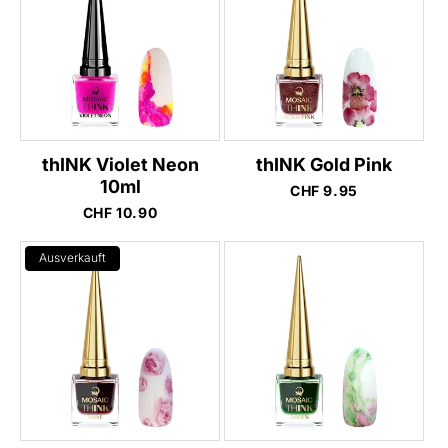
o
r
i
e
:
thINK Violet Neon
thINK Gold Pink
10ml
Normaler
CHF 9.95
Preis
Normaler
CHF 10.90
Preis
Ausverkauft