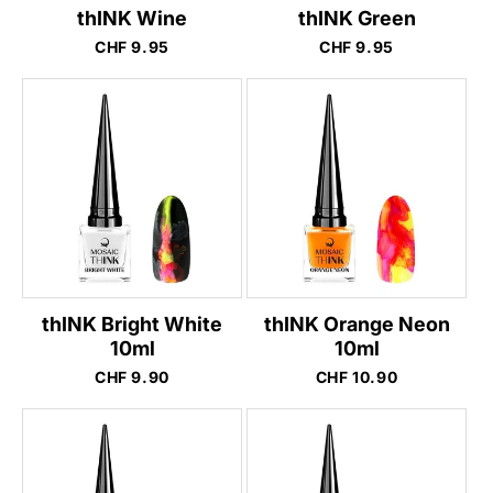
thINK Wine
thINK Green
Normaler
CHF 9.95
Normaler
CHF 9.95
Preis
Preis
thINK Bright White
thINK Orange Neon
10ml
10ml
Normaler
CHF 9.90
Normaler
CHF 10.90
Preis
Preis