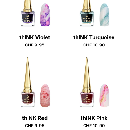
thINK Violet
thINK Turquoise
Normaler
CHF 9.95
Normaler
CHF 10.90
Preis
Preis
thINK Red
thINK Pink
Normaler
CHF 9.95
Normaler
CHF 10.90