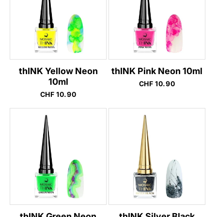
thINK Yellow Neon
thINK Pink Neon 10ml
10ml
Normaler
CHF 10.90
Preis
Normaler
CHF 10.90
Preis
thINK Green Neon
thINK Silver Black