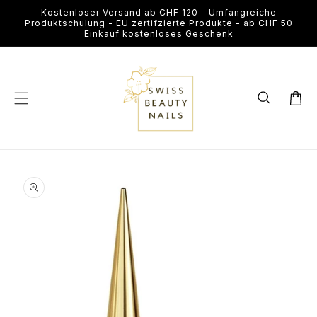
Direkt
Kostenloser Versand ab CHF 120 - Umfangreiche
zum
Produktschulung - EU zertifzierte Produkte - ab CHF 50
Inhalt
Einkauf kostenloses Geschenk
Warenkor
u
roduktinformationen
Medien
pringen
1
in
Modal
öffnen