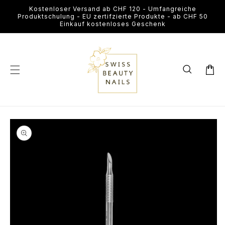
Direkt
Kostenloser Versand ab CHF 120 - Umfangreiche
zum
Produktschulung - EU zertifzierte Produkte - ab CHF 50
Inhalt
Einkauf kostenloses Geschenk
Warenkor
u
roduktinformationen
Medien
pringen
1
in
Modal
öffnen