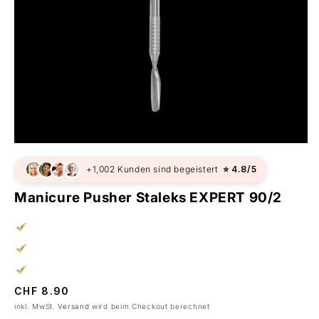
+1,002 Kunden sind begeistert
⭐ 4.8/5
Manicure Pusher Staleks EXPERT 90/2
Normaler
CHF 8.90
Preis
inkl. MwSt.
Versand
wird beim Checkout berechnet