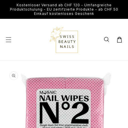
Direkt
Kostenloser Versand ab CHF 120 - Umfangreiche
zum
Produktschulung - EU zertifzierte Produkte - ab CHF 50
Inhalt
Einkauf kostenloses Geschenk
Warenkor
u
roduktinformationen
Medien
pringen
1
in
Modal
öffnen