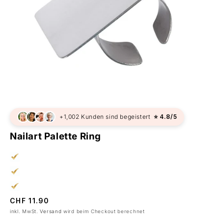
+1,002 Kunden sind begeistert
⭐ 4.8/5
Nailart Palette Ring
Normaler
CHF 11.90
Preis
inkl. MwSt.
Versand
wird beim Checkout berechnet