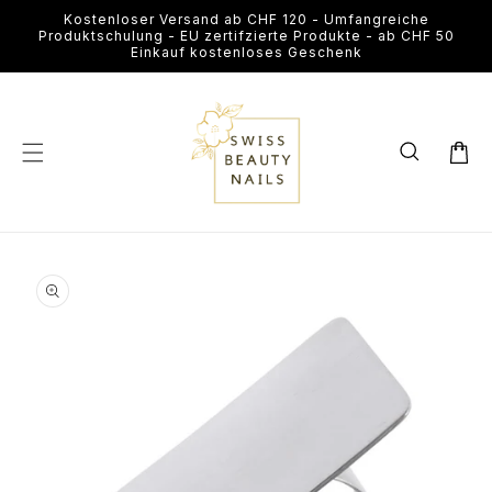
Direkt
Kostenloser Versand ab CHF 120 - Umfangreiche
zum
Produktschulung - EU zertifzierte Produkte - ab CHF 50
Inhalt
Einkauf kostenloses Geschenk
Warenkor
u
roduktinformationen
Medien
pringen
1
in
Modal
öffnen