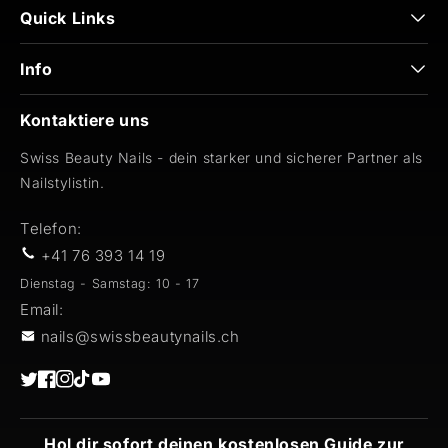
Quick Links
Info
Kontaktiere uns
Swiss Beauty Nails - dein starker und sicherer Partner als
Nailstylistin.
Telefon:
+41 76 393 14 19
Dienstag - Samstag: 10 - 17
Email:
nails@swissbeautynails.ch
Twitter
Facebook
Instagram
TikTok
YouTube
Hol dir sofort deinen kostenlosen Guide zur