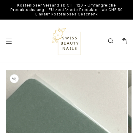
Direkt
Kostenloser Versand ab CHF 120 - Umfangreiche
zum
Produktschulung - EU zertifzierte Produkte - ab CHF 50
Inhalt
Einkauf kostenloses Geschenk
Warenkor
u
roduktinformationen
Medien
Me
pringen
1
2
in
in
Modal
Mo
öffnen
öf