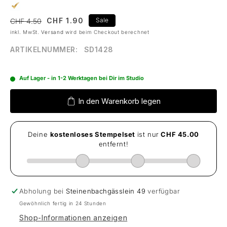
CHF 1.90
Sale
CHF 4.50
Normaler
Verkaufspreis
inkl. MwSt.
Versand
wird beim Checkout berechnet
Preis
ARTIKELNUMMER:
SD1428
Auf Lager - in 1-2 Werktagen bei Dir im Studio
In den Warenkorb legen
Abholung bei
Steinenbachgässlein 49
verfügbar
Gewöhnlich fertig in 24 Stunden
Shop-Informationen anzeigen