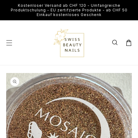
Direkt
Kostenloser Versand ab CHF 120 - Umfangreiche
zum
Produktschulung - EU zertifzierte Produkte - ab CHF 50
Inhalt
Einkauf kostenloses Geschenk
Warenkor
u
roduktinformationen
Medien
Me
pringen
1
2
in
in
Modal
Mo
öffnen
öf