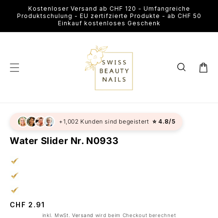
Direkt
Kostenloser Versand ab CHF 120 - Umfangreiche
zum
Produktschulung - EU zertifzierte Produkte - ab CHF 50
Inhalt
Einkauf kostenloses Geschenk
Warenkor
u
+1,002 Kunden sind begeistert
⭐ 4.8/5
roduktinformationen
pringen
Water Slider Nr. N0933
Normaler
CHF 2.91
Preis
inkl. MwSt.
Versand
wird beim Checkout berechnet