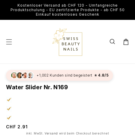
Direkt
Kostenloser Versand ab CHF 120 - Umfangreiche
zum
Produktschulung - EU zertifzierte Produkte - ab CHF 50
Inhalt
Einkauf kostenloses Geschenk
Warenkor
u
+1,002 Kunden sind begeistert
⭐ 4.8/5
roduktinformationen
pringen
Water Slider Nr. N169
Normaler
CHF 2.91
Preis
inkl. MwSt.
Versand
wird beim Checkout berechnet